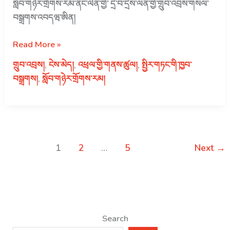
གྱི་
སློབ་གཉེར་གྲོགས་རམ་ནང་ལེན་གྱི་ དྲི་བ་དྲིས་ལན་གྱི་གྲུབ་འབྲས་གསལ་
སློབ་
བསྒྲགས་འབདཝ་ཨིན།
གཉེར་
གྲོགས་
སྤྱི་
Read More »
རམ་
ལོ་
གྲུབ་འབྲས།
,
ངེས་མེད།
,
འཕྲལ་གྱི་གནས་ཚུལ།
,
སྤྱིར་གཏང་གི་ཁྱབ་
གྱི་
༢༠༢༡
བསྒྲགས།
,
སློབ་གཉེར་གྲོགས་རམ།
མཐའ་
ལོའི་
བཅད་
ནི་
གྲུབ་
རུ་
འབྲས།
དབང་
ཕྱུག་
1
2
…
5
Next
→
སློབ་
གཉེར་
གྲོགས་
རམ་
ནང་
Search
ལེན་