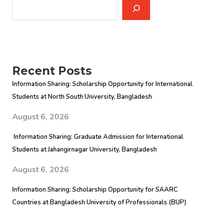
གྱི་
དྲི་
བ་
དྲིས་
ལན་
Recent Posts
གྱི་
Information Sharing: Scholarship Opportunity for International
གྲུབ་
Students at North South University, Bangladesh
འབྲས།
August 6, 2026
Information Sharing: Graduate Admission for International
Students at Jahangirnagar University, Bangladesh
August 6, 2026
Information Sharing: Scholarship Opportunity for SAARC
Countries at Bangladesh University of Professionals (BUP)