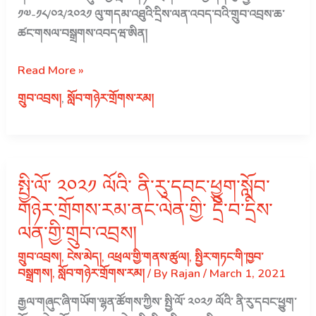
གཉེར་
༡༧-༡༨/༠༢/༢༠༢༡ ལུ་གདམ་འཐུའི་དྲིས་ལན་འབད་བའི་གྲུབ་འབྲས་ཆ་
གྲོགས་
ཚང་གསལ་བསྒྲགས་འབདཝ་ཨིན།
རམ་
གྱི་
ཇ་
Read More »
དྲི་
པཱན་
གྲུབ་འབྲས།
,
སློབ་གཉེར་གྲོགས་རམ།
བ་
གཞུང་
དྲིས་
གིས་
ལན་
རྒྱབ་
འབད་
སྐྱོར་
བའི་
སྤྱི་ལོ་ ༢༠༢༡ ལོའི་ ནི་རུ་དབང་ཕྱུག་སློབ་
ཐོག་
གྲུབ་
མི་
གཉེར་གྲོགས་རམ་ནང་ལེན་གྱི་ དྲི་བ་དྲིས་
འབྲས།
སྟོབས་
ལན་གྱི་གྲུབ་འབྲས།
གོང་
གྲུབ་འབྲས།
,
ངེས་མེད།
,
འཕྲལ་གྱི་གནས་ཚུལ།
,
སྤྱིར་གཏང་གི་ཁྱབ་
འཕེལ་
བསྒྲགས།
,
སློབ་གཉེར་གྲོགས་རམ།
/ By
Rajan
/
March 1, 2021
ལས་
འགུལ་
རྒྱལ་གཞུང་ཞི་གཡོག་ལྷན་ཚོགས་ཀྱིས་ སྤྱི་ལོ་ ༢༠༢༡ ལོའི་ ནི་རུ་དབང་ཕྱུག་