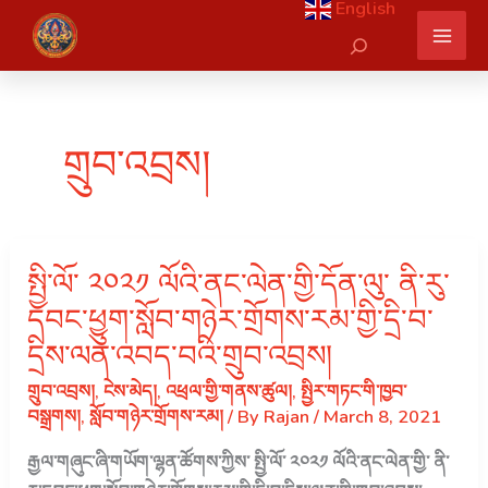
English
Skip
Search
to
content
གྲུབ་འབྲས།
སྤྱི་ལོ་ ༢༠༢༡ ལོའི་ནང་ལེན་གྱི་དོན་ལུ་ ནི་རུ་
དབང་ཕྱུག་སློབ་གཉེར་གྲོགས་རམ་གྱི་དྲི་བ་
དྲིས་ལན་འབད་བའི་གྲུབ་འབྲས།
གྲུབ་འབྲས།
,
ངེས་མེད།
,
འཕྲལ་གྱི་གནས་ཚུལ།
,
སྤྱིར་གཏང་གི་ཁྱབ་
བསྒྲགས།
,
སློབ་གཉེར་གྲོགས་རམ།
/ By
Rajan
/
March 8, 2021
རྒྱལ་གཞུང་ཞི་གཡོག་ལྷན་ཚོགས་ཀྱིས་ སྤྱི་ལོ་ ༢༠༢༡ ལོའི་ནང་ལེན་གྱི་ ནི་