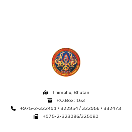
Thimphu, Bhutan
P.O.Box: 163
+975-2-322491 / 322954 / 322956 / 332473
+975-2-323086/325980