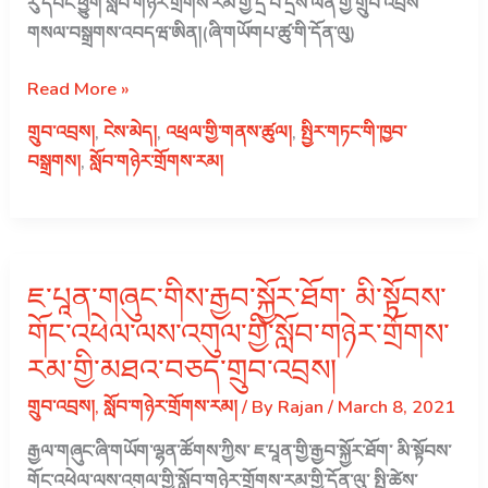
རུ་དབང་ཕྱུག་སློབ་གཉེར་གྲོགས་རམ་གྱི་དྲི་བ་དྲིས་ལན་གྱི་གྲུབ་འབྲས་
གསལ་བསྒྲགས་འབདཝ་ཨིན།(ཞི་གཡོགཔ་ཚུ་གི་དོན་ལུ)
སྤྱི་
Read More »
ལོ་
གྲུབ་འབྲས།
,
ངེས་མེད།
,
འཕྲལ་གྱི་གནས་ཚུལ།
,
སྤྱིར་གཏང་གི་ཁྱབ་
༢༠༢༡
བསྒྲགས།
,
སློབ་གཉེར་གྲོགས་རམ།
ལོའི་
ནང་
ལེན་
གྱི་
ཇ་པཱན་གཞུང་གིས་རྒྱབ་སྐྱོར་ཐོག་ མི་སྟོབས་
དོན་
ལུ་
གོང་འཕེལ་ལས་འགུལ་གྱི་སློབ་གཉེར་གྲོགས་
ནི་
རམ་གྱི་མཐའ་བཅད་གྲུབ་འབྲས།
རུ་
གྲུབ་འབྲས།
,
སློབ་གཉེར་གྲོགས་རམ།
/ By
Rajan
/
March 8, 2021
དབང་
ཕྱུག་
རྒྱལ་གཞུང་ཞི་གཡོག་ལྷན་ཚོགས་ཀྱིས་ ཇ་པཱན་གྱི་རྒྱབ་སྐྱོར་ཐོག་ མི་སྟོབས་
སློབ་
གོང་འཕེལ་ལས་འགུལ་གྱི་སློབ་གཉེར་གྲོགས་རམ་གྱི་དོན་ལུ་ སྤྱི་ཚེས་