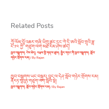
Related Posts
ཀོ་ལོམ་བཱོ་འཆར་གཞི་ཡིག་ཚང་དང་ཀེ་དྲི་ཨའི་སློབ་གྲྭའི་ཟླ་
ངོ་༡༢ ཀྱི་ གཙུག་ལག་མཐོ་རིམ་ཤེས་ཚད།
ཁྱབ་བསྒྲགས།
,
ངེས་མེད།
,
འཕྲལ་གྱི་གནས་ཚུལ།
,
སྤྱིར་གཏང་གི་ཁྱབ་བསྒྲགས།
,
སློབ་
གཉེར་གྲོགས་རམ།
/ By
Rajan
ཁྱབ་བསྒྲགས་ཡང་བསྐྱར། བཱང་ལ་དེཤ་སློབ་གཉེར་གྲོགས་རམ།
ནོརཏ་སཱའུཏ་གཙུག་ལག་སློབ་སྡེ།
ཁྱབ་བསྒྲགས།
,
སློབ་གཉེར་གྲོགས་རམ།
/ By
Rajan