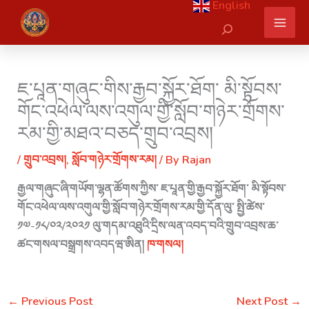
English
Skip
Search
to
content
ཇ་པཱན་གཞུང་གིས་རྒྱབ་སྐྱོར་ཐོག་ མི་སྟོབས་
གོང་འཕེལ་ལས་འགུལ་གྱི་སློབ་གཉེར་གྲོགས་
རམ་གྱི་མཐའ་བཅད་གྲུབ་འབྲས།
/
གྲུབ་འབྲས།
,
སློབ་གཉེར་གྲོགས་རམ།
/ By
Rajan
རྒྱལ་གཞུང་ཞི་གཡོག་ལྷན་ཚོགས་ཀྱིས་ ཇ་པཱན་གྱི་རྒྱབ་སྐྱོར་ཐོག་ མི་སྟོབས་
གོང་འཕེལ་ལས་འགུལ་གྱི་སློབ་གཉེར་གྲོགས་རམ་གྱི་དོན་ལུ་ སྤྱི་ཚེས་
༡༧-༡༨/༠༢/༢༠༢༡ ལུ་གདམ་འཐུའི་དྲིས་ལན་འབད་བའི་གྲུབ་འབྲས་ཆ་
ཚང་གསལ་བསྒྲགས་འབདཝ་ཨིན།
ཁ་གསལ།
←
Previous Post
Next Post
→