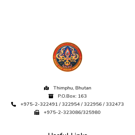
Thimphu, Bhutan
P.O.Box: 163
+975-2-322491 / 322954 / 322956 / 332473
+975-2-323086/325980