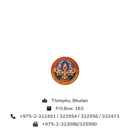
Thimphu, Bhutan
P.O.Box: 163
+975-2-322491 / 322954 / 322956 / 332473
+975-2-323086/325980