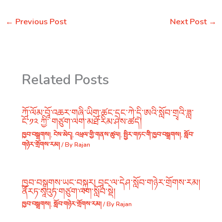
←
Previous Post
Next Post
→
Related Posts
ཀོ་ལོམ་བཱོ་འཆར་གཞི་ཡིག་ཚང་དང་ཀེ་དྲི་ཨའི་སློབ་གྲྭའི་ཟླ་
ངོ་༡༢ ཀྱི་ གཙུག་ལག་མཐོ་རིམ་ཤེས་ཚད།
ཁྱབ་བསྒྲགས།
,
ངེས་མེད།
,
འཕྲལ་གྱི་གནས་ཚུལ།
,
སྤྱིར་གཏང་གི་ཁྱབ་བསྒྲགས།
,
སློབ་
གཉེར་གྲོགས་རམ།
/ By
Rajan
ཁྱབ་བསྒྲགས་ཡང་བསྐྱར། བཱང་ལ་དེཤ་སློབ་གཉེར་གྲོགས་རམ།
ནོརཏ་སཱའུཏ་གཙུག་ལག་སློབ་སྡེ།
ཁྱབ་བསྒྲགས།
,
སློབ་གཉེར་གྲོགས་རམ།
/ By
Rajan