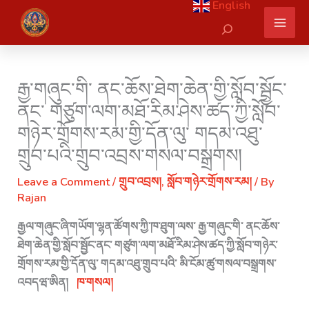
English
Skip
Search
to
content
རྒྱ་གཞུང་གི་ ནང་ཆོས་ཐེག་ཆེན་གྱི་སློབ་སྦྱོང་
ནང་ གཙུག་ལག་མཐོ་རིམ་ཤེས་ཚད་ཀྱི་སློབ་
གཉེར་གྲོགས་རམ་གྱི་དོན་ལུ་ གདམ་འཐུ་
གྲུབ་པའི་གྲུབ་འབྲས་གསལ་བསྒྲགས།
Leave a Comment
/
གྲུབ་འབྲས།
,
སློབ་གཉེར་གྲོགས་རམ།
/ By
Rajan
རྒྱལ་གཞུང་ཞི་གཡོག་ལྷན་ཚོགས་ཀྱི་ཁ་ཐུག་ལས་ རྒྱ་གཞུང་གི་ ནང་ཆོས་
ཐེག་ཆེན་གྱི་སློབ་སྦྱོང་ནང་ གཙུག་ལག་མཐོ་རིམ་ཤེས་ཚད་ཀྱི་སློབ་གཉེར་
གྲོགས་རམ་གྱི་དོན་ལུ་ གདམ་འཐུ་གྲུབ་པའི་ མི་ངོམ་ཚུ་གསལ་བསྒྲགས་
འབདཝ་ཨིན།
ཁ་གསལ།