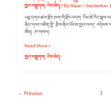
རིམ་
ཁྱབ་བསྒྲགས།
,
ངེས་མེད།
/ By
Rajan
/
September 
ཤེས་
ཚད།
པདྨ་དགའ་ཚལ་རྫོང་ཁག་གི་རྫོང་བདག་ ངོམ་ཚེ་རིང་སྐལ་བ
ཞིབ་དབང་འཛིན་གྱི་ རྩིས་ཞིབ་ཡོངས་ཁྱབ་འབད་ འདེམ
ཨིན། ཁ་གསལ།
བཀོད་
Read More »
ཁྱབ་
ཁྱབ་བསྒྲགས།
,
ངེས་མེད།
དགོངས་
ཞུ།
←
Previous
1