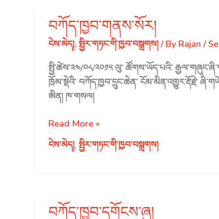
ཡིག་
ཚང་
བཀོད་ཁྱབ་གནས་སོར།
དང་
ངེས་མེད།
,
སྤྱིར་གཏང་གི་ཁྱབ་བསྒྲགས།
/ By
Rajan
/
Se
ཀེ་
དྲི་
སྤྱི་ཚེས་༢༤/༠༨/༢༠༡༥ ལུ་ ཚོགས་ཡོད་པའི་ རྒྱལ་གཞུང་ཞི་
ཨའི་
ཁྲོམ་སྡེའི་ བཀོད་ཁྱབ་དྲུང་ཆེན་ ངོམ་མིན་འགྱུར་རྡོ་རྗ
སློབ་
ཨིན། ཁ་གསལ།
གྲྭའི་
ཟླ་
བཀོད་
Read More »
ངོ་
ཁྱབ་
ངེས་མེད།
,
སྤྱིར་གཏང་གི་ཁྱབ་བསྒྲགས།
༡༢
གནས་
ཀྱི་
སོར།
གཙུག་
ལག་
མཐོ་
བཀོད་ཁྱབ་དགོངས་ཞུ།