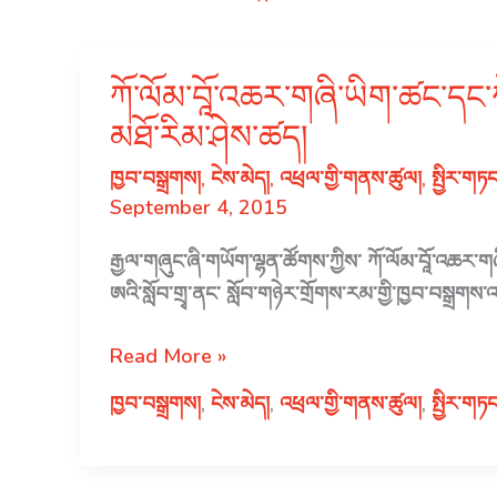
ཀོ་ལོམ་བཱོ་འཆར་གཞི་ཡིག་ཚང་དང་ཀེ་ད
མཐོ་རིམ་ཤེས་ཚད།
ཁྱབ་བསྒྲགས།
,
ངེས་མེད།
,
འཕྲལ་གྱི་གནས་ཚུལ།
,
སྤྱིར་གཏ
September 4, 2015
རྒྱལ་གཞུང་ཞི་གཡོག་ལྷན་ཚོགས་ཀྱིས་ ཀོ་ལོམ་བཱོ་འཆར་གཞི
ཨའི་སློབ་གྲྭ་ནང་ སློབ་གཉེར་གྲོགས་རམ་གྱི་ཁྱབ་བསྒྲ
ཀོ་
Read More »
ལོམ་
ཁྱབ་བསྒྲགས།
,
ངེས་མེད།
,
འཕྲལ་གྱི་གནས་ཚུལ།
,
སྤྱིར་གཏ
བཱོ་
འཆར་
གཞི་