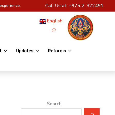
Call Us at:
+975-2-322491
experience.
English
Search
t
Updates
Reforms
Search