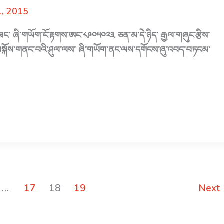
1, 2015
ཟང་ ཞི་གཡོག་ངོ་རྟགས་ཨང་༨༩༠༥༠༢༣ ཅན་མ་དེ་ཉིད་ རྒྱལ་གཞུང་རྩིས་
ས་བསྐོས་གནང་བའི་ཤུལ་ལས་ ཞི་གཡོག་ནང་ལས་དགོངས་ཞུ་འབད་བཏངམ་
…
17
18
19
Next