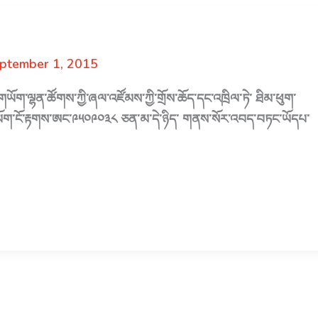
ptember 1, 2015
གཡོག་ལྷན་ཚོགས་ཀྱི་ཞལ་འཛོམས་ཀྱི་གྲོས་ཆོད་དང་འཁྲིལ་ཏེ་ ཐིམ་ཕུག་
ེ་ ཞི་གཡོག་ངོ་རྟགས་ཨང་༩༥༠༩༠༣༨ ཅན་མ་དེ་ཉིད་ གནས་སོར་འབད་བཏང་ཡོདཔ་