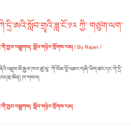
ྲི་ཨའི་སློབ་གྲྭའི་ཟླ་ངོ་༡༢ ཀྱི་ གཙུག་ལག་
ང་གི་ཁྱབ་བསྒྲགས།
,
སློབ་གཉེར་གྲོགས་རམ།
/ By
Rajan
/
འི་འཐུས་མི་རྒྱལ་ཁབ་ཚུ་ལུ་ ཀོ་ལོམ་བཱོ་འཆར་གཞི་ཡིག་ཚང་དང་ཀེ་དྲི་
གས་འབདཝ་ཨིན། ཁ་གསལ།
ང་གི་ཁྱབ་བསྒྲགས།
,
སློབ་གཉེར་གྲོགས་རམ།