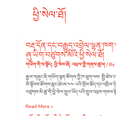
ཕྱི་སེལ་ཐོ།
བརྡ་དོན་དང་བརྒྱུད་འབྲེལ་ལྷན་ཁག་ག
ཞུ་ཡིག་བཙུགས་མིའི་ཕྱི་སེལ་ཐོ།
གཡོག་གི་ས་སྟོང།
,
ཕྱི་སེལ་ཐོ།
,
འཕྲལ་གྱི་གནས་ཚུལ།
/ By
རྒྱལ་གཞུང་ཞི་གཡོག་ལྷན་ཚོགས་ཀྱི་ཁ་ཐུག་ལས་ སྤྱི་ཚེས་
མི་སྟོབས་ཚོགས་ཆུང་ཐེངས་༤༤ པའི་གྲོས་ཆོད་དང་འཁྲིལ་ཏེ
བཙུགས་མི་ཚུ་གི་ཕྱི་སེལ་གྲུབ་ཡོད་པའི་གྲུབ་འབྲས་གསལ་
བརྡ་
Read More »
དོན་