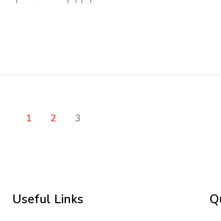
1
2
3
Useful Links
Q