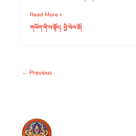
ཞུ་
ཡིག་
སོ་
Read More »
བཙུགས་
ནམ་
གཡོག་གི་ས་སྟོང།
,
ཕྱི་སེལ་ཐོ།
མིའི་
དང་
ཕྱི་
ནགས་
སེལ་
ཚལ་
ཐོ།
ལྷན་
ཁག་
←
Previous
ནགས་
ཚལ་
དང་
གླིང་
ཀ་
ཞབས་
ཏོག་