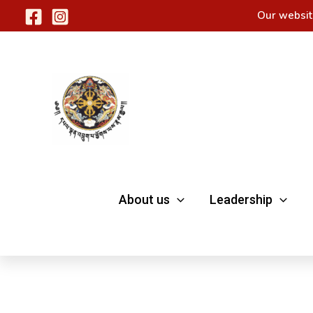
Skip
Our websit
to
content
About us
Leadership