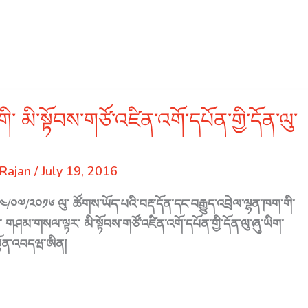
ི་ མི་སྟོབས་གཙོ་འཛིན་འགོ་དཔོན་གྱི་དོན་ལུ་
Rajan
/
July 19, 2016
༡༤/༠༧/༢༠༡༦ ལུ་ ཚོགས་ཡོད་པའི་བརྡ་དོན་དང་བརྒྱུད་འབྲེལ་ལྷན་ཁག་གི་
་ གཤམ་གསལ་ལྟར་ མི་སྟོབས་གཙོ་འཛིན་འགོ་དཔོན་གྱི་དོན་ལུ་ཞུ་ཡིག་
སྟོན་འབདཝ་ཨིན།