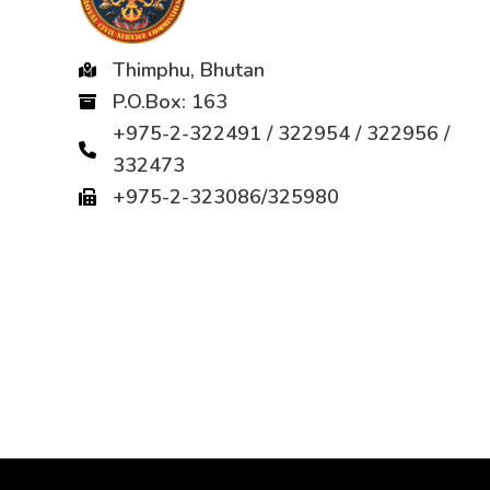
ལས་
ཁུངས་
ཀྱི་
Thimphu, Bhutan
མདོ་
P.O.Box: 163
ཆེན་
+975-2-322491 / 322954 / 322956 /
གྱི་
332473
དོན་
+975-2-323086/325980
ལུ་
ཕྱི་
སེལ་
གདམ་
འཐུ་
གྲུབ་
པའི་
ཐོ།