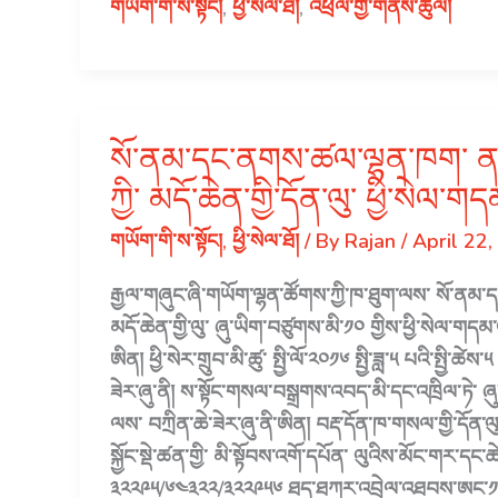
གཡོག་གི་ས་སྟོང།
,
ཕྱི་སེལ་ཐོ།
,
འཕྲལ་གྱི་གནས་ཚུལ།
དང་
བརྒྱུད་
འབྲེལ་
ལྷན་
ཁག་
སོ་ནམ་དང་ནགས་ཚལ་ལྷན་ཁག་ ན
གི་
ཀྱི་ མདོ་ཆེན་གྱི་དོན་ལུ་ ཕྱི་སེལ་གད
མི་
གཡོག་གི་ས་སྟོང།
,
ཕྱི་སེལ་ཐོ།
/ By
Rajan
/
April 22
སྟོབས་
གཙོ་
རྒྱལ་གཞུང་ཞི་གཡོག་ལྷན་ཚོགས་ཀྱི་ཁ་ཐུག་ལས་ སོ་ན
འཛིན་
མདོ་ཆེན་གྱི་ལུ་ ཞུ་ཡིག་བཙུགས་མི་༡༠ གྱིས་ཕྱི་སེལ་གདམ་
འགོ་
ཨིན། ཕྱི་སེར་གྲུབ་མི་ཚུ་ སྤྱི་ལོ་༢༠༡༦ སྤྱི་ཟླ་༥ པའི་སྤྱ
དཔོན་
ཟེར་ཞུ་ནི། ས་སྟོང་གསལ་བསྒྲགས་འབད་མི་དང་འཁྲིལ་ཏེ་ ཞ
གྱི་
ལས་ བཀྲིན་ཆེ་ཟེར་ཞུ་ནི་ཨིན། བརྡ་དོན་ཁ་གསལ་གྱི་དོན་
དོན་
སྐྱོང་སྡེ་ཚན་གྱི་ མི་སྟོབས་འགོ་དཔོན་ ལུའིས་མོང་གར་
ལུ་
༣༢༢༩༥/༦༤༣༢༢/༣༢༢༩༥༦ ཐད་ཐཀར་འབྲེལ་འཐབས་ཨང་༡