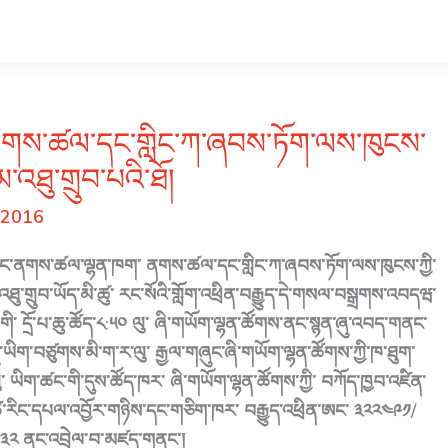
གས་ཚལ་དང་གླིང་ཀ་ཞབས་ཏོག་ལས་ཁུངས་
མ་འཐུ་གྲུབ་པའི་ཐོ།
, 2016
མ་དང་ནགས་ཚལ་ལྷན་ཁག་ ནགས་ཚལ་དང་གླིང་ཀ་ཞབས་ཏོག་ལས་ཁུངས་ཀྱི་
འཐུ་གྲུབ་ཡོད་མི་ཚུ་ རང་སོའི་གློག་འཕྲིན་བརྒྱུད་དེ་གསལ་བསྒྲགས་འབདཝ་
ི་ཚེས་༥ གི་ དྲོ་པ་ཆུ་ཚོད་༨:༥༠ ལུ་ ཞི་གཡོག་ལྷན་ཚོགས་ནང་སྙན་ཞུ་འབད་གནང་
ུ་ཡིག་བཙུགས་མི་ག་ར་ལུ་ རྒྱལ་གཞུང་ཞི་གཡོག་ལྷན་ཚོགས་ཀྱི་ཁ་ཐུག་
ལུ་ ཡིག་ཚང་གི་དུས་ཚོད་ཁར་ ཞི་གཡོག་ལྷན་ཚོགས་ཀྱི་ བཀོད་ཁྱབ་འཛིན་
དང་ཚེ་རིང་དཔལ་འབྱོར་གཉིས་དང་གཅིག་ཁར་ བརྒྱུད་འཕྲིན་ཨང་ ༣༢༢༤༩༡/
༣༢ ནང་འབྲེལ་བ་མཛད་གནང་།