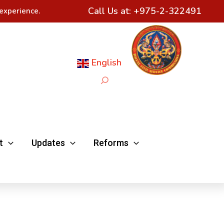
Call Us at:
+975-2-322491
experience.
English
Search
t
Updates
Reforms