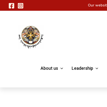
Skip
Our websit
to
content
About us
Leadership