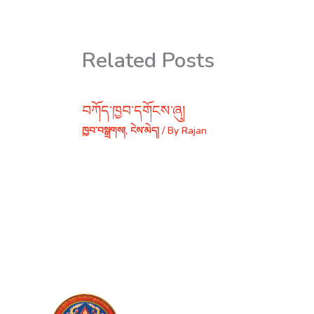
Related Posts
བཀོད་ཁྱབ་དགོངས་ཞུ།
ཁྱབ་བསྒྲགས།
,
ངེས་མེད།
/ By
Rajan