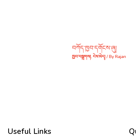
བཀོད་ཁྱབ་དགོངས་ཞུ།
ཁྱབ་བསྒྲགས།
,
ངེས་མེད།
/ By
Rajan
Useful Links
Q