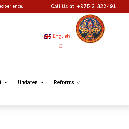
Call Us at:
+975-2-322491
experience.
English
Search
t
Updates
Reforms