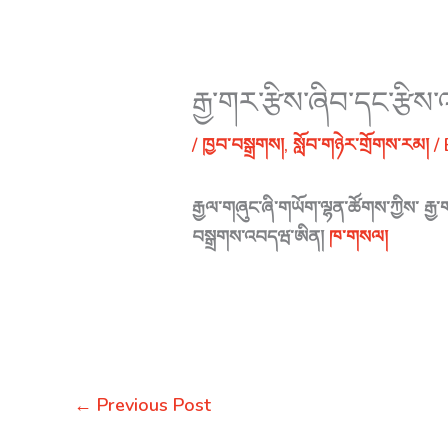
རྒྱ་གར་རྩིས་ཞིབ་དང་རྩི
/
ཁྱབ་བསྒྲགས།
,
སློབ་གཉེར་གྲོགས་རམ།
/
རྒྱལ་གཞུང་ཞི་གཡོག་ལྷན་ཚོགས་ཀྱིས་ རྒྱ་
བསྒྲགས་འབདཝ་ཨིན།
ཁ་གསལ།
←
Previous Post