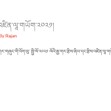
ས་འཛིན་ལཱ་གཡོག་༢༠༢༡།
 By
Rajan
གར་གཞུང་གི་འོག་ལུ་ སྤྱི་ལོ་༢༠༢༡ ལོའི་རྒྱ་གར་རྩིས་ཞིབ་དང་རྩིས་འཛིན་ལ