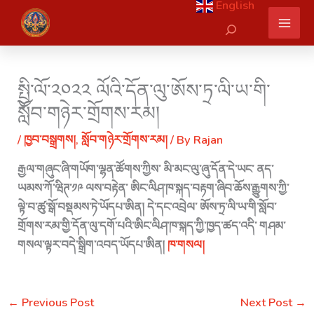
English
Skip
Search
to
content
སྤྱི་ལོ་༢༠༢༢ ལོའི་དོན་ལུ་ཨོས་ཏྲ་ལི་ཡ་གི་
སློབ་གཉེར་གྲོགས་རམ།
/
ཁྱབ་བསྒྲགས།
,
སློབ་གཉེར་གྲོགས་རམ།
/ By
Rajan
རྒྱལ་གཞུང་ཞི་གཡོག་ལྷན་ཚོགས་ཀྱིས་ མི་མང་ལུ་ཞུ་དོན་དེ་ཡང་ ནད་
ཡམས་ཀོ་ཝིཊ་༡༩ ལས་བརྟེན་ ཨིང་ལིཤ་ཁ་སྐད་བརྟག་ཞིབ་ཆོས་རྒྱུགས་ཀྱི་
ལྟེ་བ་ཚུ་སྒོ་བསྡམས་ཏེ་ཡོདཔ་ཨིན། དེ་དང་འབྲེལ་ ཨོས་ཏྲ་ལི་ཡ་གི་སློབ་
གྲོགས་རམ་གྱི་དོན་ལུ་དགོ་པའི་ཨིང་ལིཤ་ཁ་སྐད་ཀྱི་ཁྱད་ཚད་འདི་ གཤམ་
གསལ་ལྟར་བདེ་སྒྲིག་འབད་ཡོདཔ་ཨིན།
ཁ་གསལ།
←
Previous Post
Next Post
→