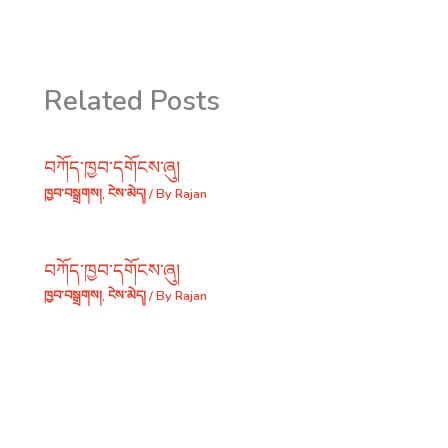
Related Posts
བཀོད་ཁྱབ་དགོངས་ཞུ།
ཁྱབ་བསྒྲགས།
,
ངེས་མེད།
/ By
Rajan
བཀོད་ཁྱབ་དགོངས་ཞུ།
ཁྱབ་བསྒྲགས།
,
ངེས་མེད།
/ By
Rajan