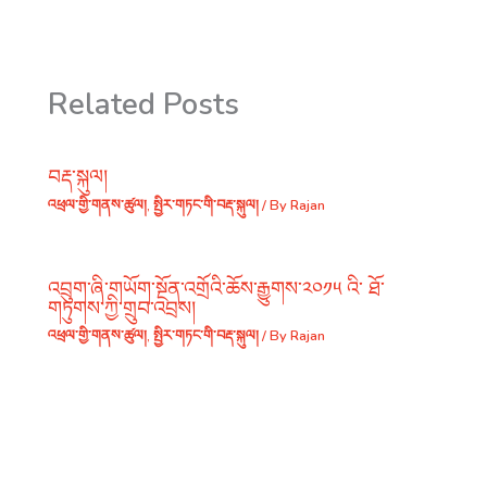
Related Posts
བརྡ་སྐུལ།
འཕྲལ་གྱི་གནས་ཚུལ།
,
སྤྱིར་གཏང་གི་བརྡ་སྐུལ།
/ By
Rajan
འབྲུག་ཞི་གཡོག་སྔོན་འགྲོའི་ཆོས་རྒྱུགས་༢༠༡༥ འི་ ཐོ་
གཏུགས་ཀྱི་གྲུབ་འབྲས།
འཕྲལ་གྱི་གནས་ཚུལ།
,
སྤྱིར་གཏང་གི་བརྡ་སྐུལ།
/ By
Rajan