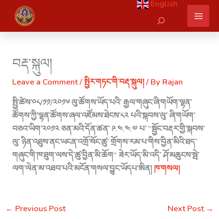
English
Skip
Search
to
content
བརྡ་སྐུལ།
Leave a Comment
/
སྤྱིར་གཏང་གི་བརྡ་སྐུལ།
/ By
Rajan
སྤྱི་ཚེས་༠༨/༡༡/༢༠༡༦ ལུ་ཚོགས་ཡོད་པའི་ རྒྱལ་གཞུང་ཞི་གཡོག་ལྷན་
ཚོགས་ཀྱི་ལྷན་ཚོགས་ཞལ་འཛོམས་ཐེངས་༨༢ པའི་སྐབས་ལུ་ ཞི་གཡོག་
བཅའ་ཡིག་༢༠༡༢ ཅན་མའི་དོན་ཚན་ ༩.༤.༤.༧ པ་ “སྦྱོང་བརྡར་གྱི་སྐབས་
ལུ་ ཉིན་འཐུས་ནང་ཡངན་འགྲོ་སོང་ཚུ་ གྲོགས་རམ་པ་གིས་བྱིན་མིའི་ཐད་
གཞུང་གི་ཁ་ཐུག་ལས་དེ་ཚུ་བྱིན་མི་ཆོག” ཟེར་ཡོད་མི་འདི་ ཤོ་མཆུངས་སྦེ་
ལག་ལེན་མ་འཐབ་པའི་མངོན་གསལ་བྱུང་ཡོདཔ་ཨིན།
ཁ་གསལ།
←
Previous Post
Next Post
→