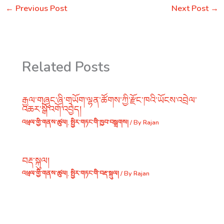
←
Previous Post
Next Post
→
Related Posts
རྒྱལ་གཞུང་ཞི་གཡོག་ལྷན་ཚོགས་ཀྱི་རྫོང་ཁའི་ཡོངས་འབྲེལ་
འཆར་སྒོ་འགོ་འབྱེད།
འཕྲལ་གྱི་གནས་ཚུལ།
,
སྤྱིར་གཏང་གི་ཁྱབ་བསྒྲགས།
/ By
Rajan
བརྡ་སྐུལ།
འཕྲལ་གྱི་གནས་ཚུལ།
,
སྤྱིར་གཏང་གི་བརྡ་སྐུལ།
/ By
Rajan