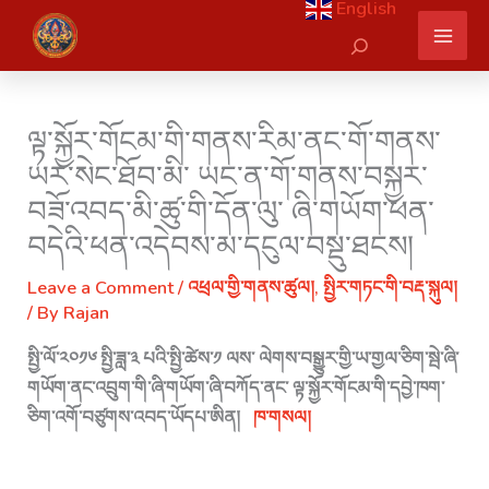
English
Skip
Search
to
content
ལྟ་སྐྱོར་གོངམ་གི་གནས་རིམ་ནང་གོ་གནས་
ཡར་སེང་ཐོབ་མི་ ཡང་ན་གོ་གནས་བསྐྱར་
བཟོ་འབད་མི་ཚུ་གི་དོན་ལུ་ ཞི་གཡོག་ཕན་
བདེའི་ཕན་འདེབས་མ་དངུལ་བསྡུ་ཐངས།
Leave a Comment
/
འཕྲལ་གྱི་གནས་ཚུལ།
,
སྤྱིར་གཏང་གི་བརྡ་སྐུལ།
/ By
Rajan
སྤྱི་ལོ་༢༠༡༦ སྤྱི་ཟླ་༣ པའི་སྤྱི་ཚེས་༡ ལས་ ལེགས་བསྒྱུར་གྱི་ཡ་གྱལ་ཅིག་སྦེ་ཞི་
གཡོག་ནང་འབྲུག་གི་ཞི་གཡོག་ཞི་བཀོད་ནང་ ལྟ་སྐྱོར་གོངམ་གི་དབྱེ་ཁག་
ཅིག་འགོ་བཙུགས་འབད་ཡོདཔ་ཨིན།
ཁ་གསལ།