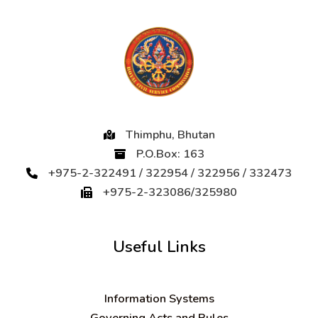
Thimphu, Bhutan
P.O.Box: 163
+975-2-322491 / 322954 / 322956 / 332473
+975-2-323086/325980
Useful Links
Information Systems
Governing Acts and Rules