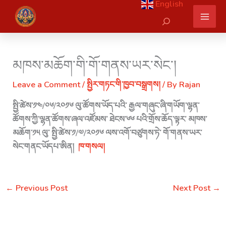
English
Skip
Search
to
content
མཁས་མཆོག་གི་གོ་གནས་ཡར་སེང་།
Leave a Comment
/
སྤྱིར་གཏང་གི་ཁྱབ་བསྒྲགས།
/ By
Rajan
སྤྱི་ཚེས་༡༤/༠༦/༢༠༡༦ ལུ་ཚོགས་ཡོད་པའི་ རྒྱལ་གཞུང་ཞི་གཡོག་ལྷན་
ཚོགས་ཀྱི་ལྷན་ཚོགས་ཞལ་འཛོམས་ ཐེངས་༦༦ པའི་གྲོས་ཆོད་ལྟར་ མཁས་
མཆོག་༡༥ ལུ་ སྤྱི་ཚེས་༡/༧/༢༠༡༦ ལས་འགོ་བཙུགས་ཏེ་ གོ་གནས་ཡར་
སེང་གནང་ཡོདཔ་ཨིན།
ཁ་གསལ།
←
Previous Post
Next Post
→