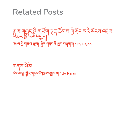
Related Posts
རྒྱལ་གཞུང་ཞི་གཡོག་ལྷན་ཚོགས་ཀྱི་རྫོང་ཁའི་ཡོངས་འབྲེལ་
འཆར་སྒོ་འགོ་འབྱེད།
འཕྲལ་གྱི་གནས་ཚུལ།
,
སྤྱིར་གཏང་གི་ཁྱབ་བསྒྲགས།
/ By
Rajan
གནས་སོར།
ངེས་མེད།
,
སྤྱིར་གཏང་གི་ཁྱབ་བསྒྲགས།
/ By
Rajan