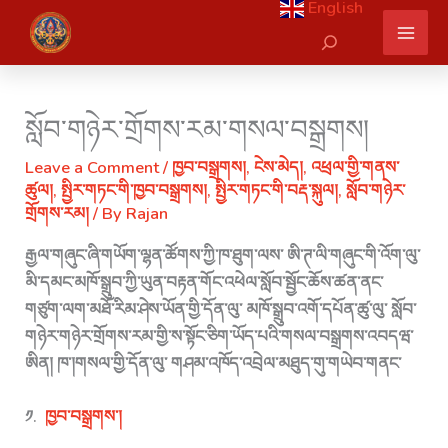
English
Skip
Search
to
content
སློབ་གཉེར་གྲོགས་རམ་གསལ་བསྒྲགས།
Leave a Comment
/
ཁྱབ་བསྒྲགས།
,
ངེས་མེད།
,
འཕྲལ་གྱི་གནས་
ཚུལ།
,
སྤྱིར་གཏང་གི་ཁྱབ་བསྒྲགས།
,
སྤྱིར་གཏང་གི་བརྡ་སྐུལ།
,
སློབ་གཉེར་
གྲོགས་རམ།
/ By
Rajan
རྒྱལ་གཞུང་ཞི་གཡོག་ལྷན་ཚོགས་ཀྱི་ཁ་ཐུག་ལས་ ཨི་ཊ་ལི་གཞུང་གི་འོག་ལུ་
མི་དམང་མཁོ་སྒྲུབ་ཀྱི་ཡུན་བརྟན་གོང་འཕེལ་སློབ་སྦྱོང་ཆོས་ཚན་ནང་
གཙུག་ལག་མཐོ་རིམ་ཤེས་ཡོན་གྱི་དོན་ལུ་ མཁོ་སྒྲུབ་འགོ་དཔོན་ཚུ་ལུ་ སློབ་
གཉེར་གཉེར་གྲོགས་རམ་གྱི་ས་སྟོང་ཅིག་ཡོད་པའི་གསལ་བསྒྲགས་འབདཝ་
ཨིན། ཁ་།གསལ་གྱི་དོན་ལུ་ གཤམ་འཁོད་འབྲེལ་མཐུད་གུ་གཡེབ་གནང་
༡.
ཁྱབ་བསྒྲགས་།