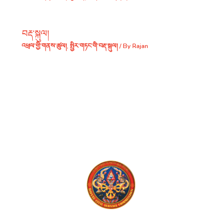
བརྡ་སྐུལ།
འཕྲལ་གྱི་གནས་ཚུལ།
,
སྤྱིར་གཏང་གི་བརྡ་སྐུལ།
/ By
Rajan