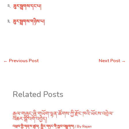
༢.
ཟུར་སྦྲགས་དང་པ།
༣.
ཟུར་སྦྲགས་གཉིས་པ།
←
Previous Post
Next Post
→
Related Posts
རྒྱལ་གཞུང་ཞི་གཡོག་ལྷན་ཚོགས་ཀྱི་རྫོང་ཁའི་ཡོངས་འབྲེལ་
འཆར་སྒོ་འགོ་འབྱེད།
འཕྲལ་གྱི་གནས་ཚུལ།
,
སྤྱིར་གཏང་གི་ཁྱབ་བསྒྲགས།
/ By
Rajan