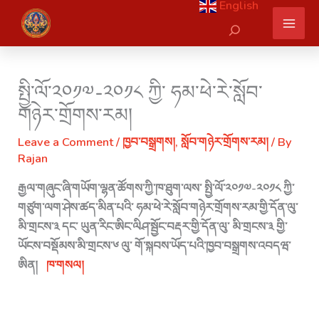
English
Skip
Search
to
content
སྤྱི་ལོ་༢༠༡༧-༢༠༡༨ ཀྱི་ ཧམ་ཕེ་རེ་སློབ་
གཉེར་གྲོགས་རམ།
Leave a Comment
/
ཁྱབ་བསྒྲགས།
,
སློབ་གཉེར་གྲོགས་རམ།
/ By
Rajan
རྒྱལ་གཞུང་ཞི་གཡོག་ལྷན་ཚོགས་ཀྱི་ཁ་ཐུག་ལས་ སྤྱི་ལོ་༢༠༡༧-༢༠༡༨ ཀྱི་
གཙུག་ལག་ཤེས་ཚད་མིན་པའི་ ཧམ་ཕེ་རེ་སློབ་གཉེར་གྲོགས་རམ་གྱི་དོན་ལུ་
མི་གྲངས་༣ དང་ ཡུན་རིང་ཨིང་ལིཤ་སྦྱོང་བརྡར་གྱི་དོན་ལུ་ མི་གྲངས་༣ གྱི་
ཡོངས་བསྡོམས་མི་གྲངས་༦ ལུ་ གོ་སྐབས་ཡོད་པའི་ཁྱབ་བསྒྲགས་འབདཝ་
ཨིན།
ཁ་གསལ།