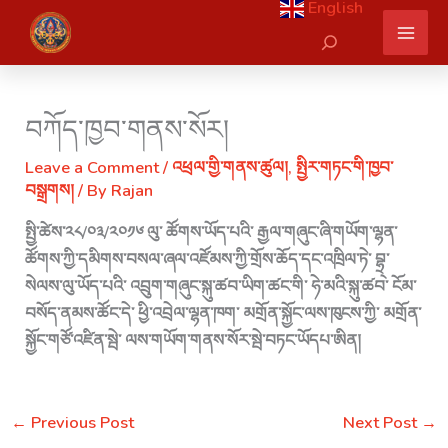
English
Skip
Search
to
content
བཀོད་ཁྱབ་གནས་སོར།
Leave a Comment
/
འཕྲལ་གྱི་གནས་ཚུལ།
,
སྤྱིར་གཏང་གི་ཁྱབ་
བསྒྲགས།
/ By
Rajan
སྤྱི་ཚེས་༢༨/༠༣/༢༠༡༦ ལུ་ ཚོགས་ཡོད་པའི་ རྒྱལ་གཞུང་ཞི་གཡོག་ལྷན་
ཚོགས་ཀྱི་དམིགས་བསལ་ཞལ་འཛོམས་ཀྱི་གྲོས་ཆོད་དང་འཁྲིལ་ཏེ་ བྷྲ྄་
སེལས་ལུ་ཡོད་པའི་ འབྲུག་གཞུང་སྐུ་ཚབ་ཡིག་ཚང་གི་ ཧེ་མའི་སྐུ་ཚབ་ ངོམ་
བསོད་ནམས་ཚོང་དེ་ ཕྱི་འབྲེལ་ལྷན་ཁག་ མགྲོན་སྐྱོང་ལས་ཁུངས་ཀྱི་ མགྲོན་
སྐྱོང་གཙོ་འཛིན་སྦེ་ ལས་གཡོག་གནས་སོར་སྦེ་བཏང་ཡོདཔ་ཨིན།
←
Previous Post
Next Post
→