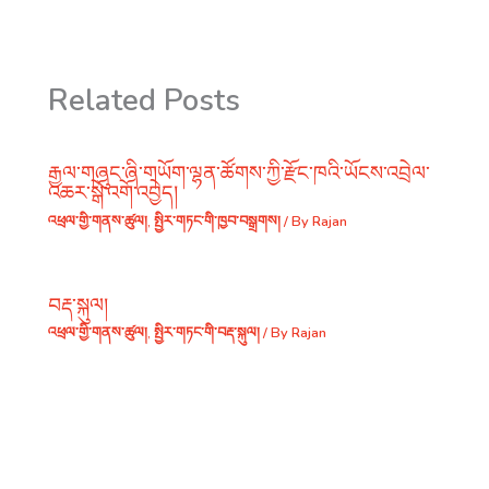
Related Posts
རྒྱལ་གཞུང་ཞི་གཡོག་ལྷན་ཚོགས་ཀྱི་རྫོང་ཁའི་ཡོངས་འབྲེལ་
འཆར་སྒོ་འགོ་འབྱེད།
འཕྲལ་གྱི་གནས་ཚུལ།
,
སྤྱིར་གཏང་གི་ཁྱབ་བསྒྲགས།
/ By
Rajan
བརྡ་སྐུལ།
འཕྲལ་གྱི་གནས་ཚུལ།
,
སྤྱིར་གཏང་གི་བརྡ་སྐུལ།
/ By
Rajan