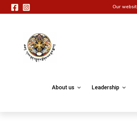
Skip
Our websit
to
content
About us
Leadership