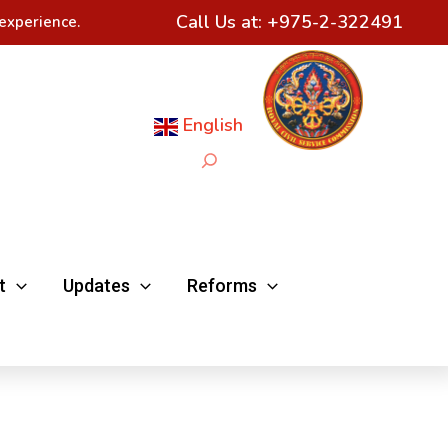
Call Us at:
+975-2-322491
experience.
English
Search
t
Updates
Reforms