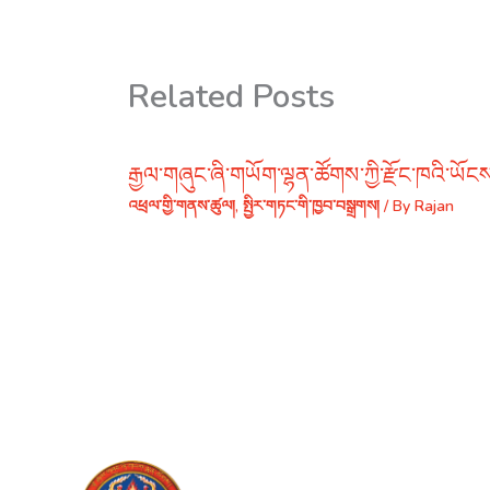
Related Posts
རྒྱལ་གཞུང་ཞི་གཡོག་ལྷན་ཚོགས་ཀྱི་རྫོང་ཁའི་ཡོངས
འཕྲལ་གྱི་གནས་ཚུལ།
,
སྤྱིར་གཏང་གི་ཁྱབ་བསྒྲགས།
/ By
Rajan