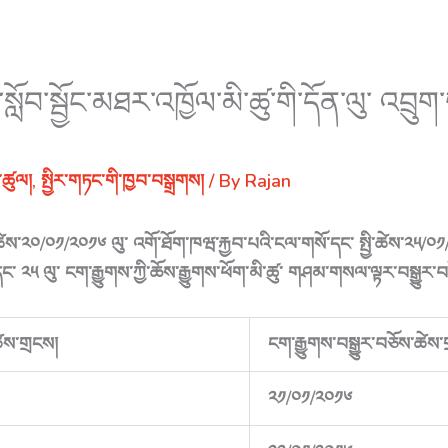
ན་སློབ་སྦྱོང་མཐར་འཁྱོལ་མི་ཚུ་གི་དོན་ལུ་ འབྲུ
་ཚུལ།
,
སྤྱིར་གཏང་གི་ཁྱབ་བསྒྲགས།
/ By
Rajan
་ཚེས་༢༠/༠༡/༢༠༡༦ ལུ་ འགོ་ཐོག་ཁཝ་རྐྱབ་པའི་ངལ་གསོ་དང་ སྤྱི་ཚེས་༢༥/༠༡/
ང་ ༢༥ ལུ་ ངག་རྒྱུགས་ཀྱི་ཆོས་རྒྱུགས་ཕོག་མི་ཚུ་ གཤམ་གསལ་ལྟར་བསྒྱུར་
ཚེས་གྲངས།
ངག་རྒྱུགས་བསྒྱུར་བཅོས་ཚེས་
༢༡/༠༡/༢༠༡༦