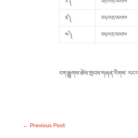
༢༽
༢༡/༠༡/༢༠༡༦
༣༽
༢༢/༠༡/༢༠༡༦
༤༽
༢༥/༠༡/༢༠༡༦
ངག་རྒྱུགས་ཚེས་གྲངས་གཞན་རིགས་ རང་འ
←
Previous Post