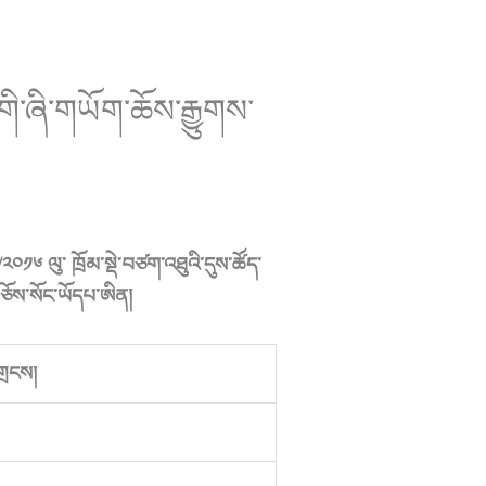
ག་གི་ཞི་གཡོག་ཆོས་རྒྱུགས་
༢༠༡༦ ལུ་ ཁྲོམ་སྡེ་བཙག་འཐུའི་དུས་ཚོད་
བཅོས་སོང་ཡོདཔ་ཨིན།
གྲངས།