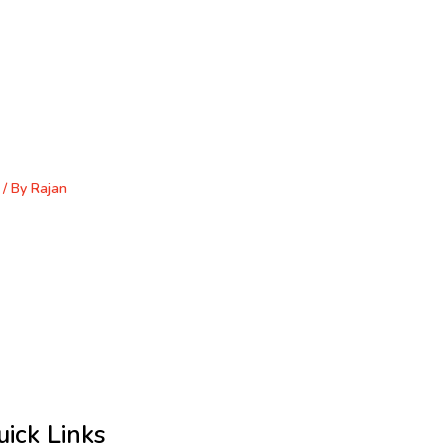
/ By
Rajan
uick Links