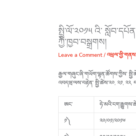
སྤྱི་ལོ་༢༠༡༥ འི་ སློབ་དཔོ
ཀྱི་ཁྱབ་བསྒྲགས།
Leave a Comment
/
འཕྲལ་གྱི་གནས
རྒྱལ་གཞུང་ཞི་གཡོག་ལྷན་ཚོགས་ཀྱིས་ སྤྱི
འབདཝ་ལས་བརྟེན་ སྤྱི་ཚེས་༢༠, ༢༡, ༢༢, ད
ཨང་
ཧེ་མའི་ངག་རྒྱུགས་
༡༽
༢༠/༠༡/༢༠༡༦