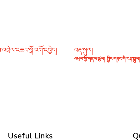
་འབྲེལ་འཆར་སྒོ་འགོ་འབྱེད།
བརྡ་སྐུལ།
འཕྲལ་གྱི་གནས་ཚུལ།
,
སྤྱིར་གཏང་གི་བརྡ་སྐུལ།
Useful Links
Q