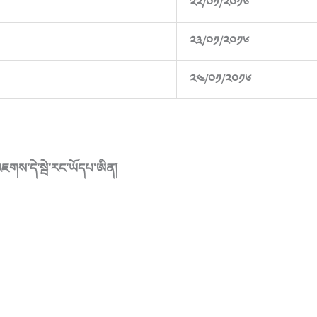
༢༢/༠༡/༢༠༡༦
༢༣/༠༡/༢༠༡༦
༢༤/༠༡/༢༠༡༦
ཇགས་དེ་སྦེ་རང་ཡོདཔ་ཨིན།