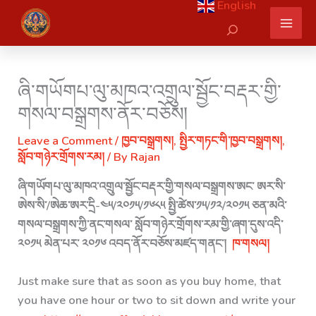
English
Skip
Search
to
content
ཞི་གཡོགཔ་ལུ་མཁའ་འགྲུལ་སྦྱོང་བརྡར་གྱི་
གསལ་བསྒྲགས་ནོར་བཅོས།
Leave a Comment
/
ཁྱབ་བསྒྲགས།
,
སྤྱིར་གཏང་གི་ཁྱབ་བསྒྲགས།
,
སློབ་གཉེར་གྲོགས་རམ།
/ By
Rajan
ཞི་གཡོགཔ་ལུ་མཁའ་འགྲུལ་སྦྱོང་བརྡར་གྱི་གསལ་བསྒྲགས་ཨང་ ཨར་སི་
ཨེས་སི་/ཨེཆ་ཨར་དྲི-༤༥/༢༠༡༥/༡༦༨༥ སྤྱི་ཚེས་༡༥/༡༢/༢༠༡༥ ཅན་མའི་
གསལ་བསྒྲགས་ཀྱི་ནང་གསལ་ སློབ་གཉེར་གྲོགས་རམ་གྱི་ཞག་དུས་འདི་
༢༠༡༥ མེན་པར་ ༢༠༡༦ འབད་ནོར་བཅོས་མཛད་གནང་།
ཁ་གསལ།
Just make sure that as soon as you buy home, that
you have one hour or two to sit down and write your