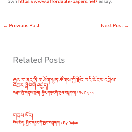
own
https://www.affordable-papers.net/
essay.
←
Previous Post
Next Post
→
Related Posts
རྒྱལ་གཞུང་ཞི་གཡོག་ལྷན་ཚོགས་ཀྱི་རྫོང་ཁའི་ཡོངས་འབྲེལ་
འཆར་སྒོ་འགོ་འབྱེད།
འཕྲལ་གྱི་གནས་ཚུལ།
,
སྤྱིར་གཏང་གི་ཁྱབ་བསྒྲགས།
/ By
Rajan
གནས་སོར།
ངེས་མེད།
,
སྤྱིར་གཏང་གི་ཁྱབ་བསྒྲགས།
/ By
Rajan