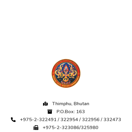
Thimphu, Bhutan
P.O.Box: 163
+975-2-322491 / 322954 / 322956 / 332473
+975-2-323086/325980