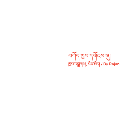
བཀོད་ཁྱབ་དགོངས་ཞུ།
ཁྱབ་བསྒྲགས།
,
ངེས་མེད།
/ By
Rajan