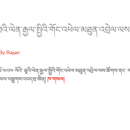
་ ཐའི་ལེན་རྒྱལ་སྤྱིའི་གོང་འཕེལ་མཐུན་འབྲེལ་ལ
 By
Rajan
་ལོ་༢༠༡༦ ལོའི་ ཐཱའི་ལེན་རྒྱལ་སྤྱིའི་གོང་འཕེལ་མཐུན་འབྲེལ་ལས་ཚོགས་ན
་ གསལ་བསྒྲགས་འབདཝ་ཨིན།
ཁ་གསལ།