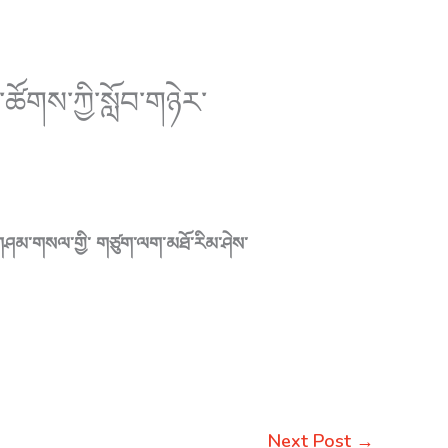
ས་ཚོགས་ཀྱི་སློབ་གཉེར་
ང་ གཤམ་གསལ་གྱི་ གཙུག་ལག་མཐོ་རིམ་ཤེས་
Next Post
→