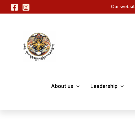
Skip
Our websit
to
content
About us
Leadership