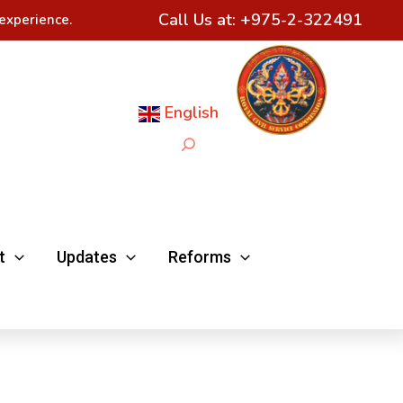
Call Us at:
+975-2-322491
experience.
English
Search
t
Updates
Reforms