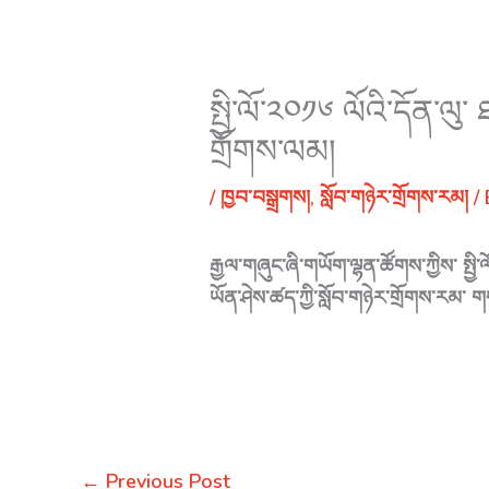
སྤྱི་ལོ་༢༠༡༦ ལོའི་དོན་ལུ
གྲོགས་ལམ།
/
ཁྱབ་བསྒྲགས།
,
སློབ་གཉེར་གྲོགས་རམ།
/
རྒྱལ་གཞུང་ཞི་གཡོག་ལྷན་ཚོགས་ཀྱིས་ སྤྱི
ཡོན་ཤེས་ཚད་ཀྱི་སློབ་གཉེར་གྲོགས་རམ
←
Previous Post