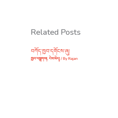
Related Posts
བཀོད་ཁྱབ་དགོངས་ཞུ།
ཁྱབ་བསྒྲགས།
,
ངེས་མེད།
/ By
Rajan