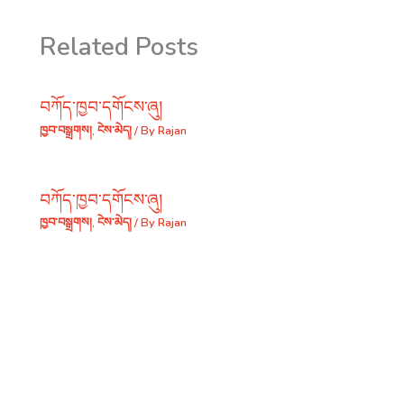
Related Posts
བཀོད་ཁྱབ་དགོངས་ཞུ།
ཁྱབ་བསྒྲགས།
,
ངེས་མེད།
/ By
Rajan
བཀོད་ཁྱབ་དགོངས་ཞུ།
ཁྱབ་བསྒྲགས།
,
ངེས་མེད།
/ By
Rajan