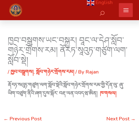
English
Skip
Search
to
content
ཁྱབ་བསྒྲགས་ཡང་བསྐྱར། བཱང་ལ་དེཤ་སློབ་
གཉེར་གྲོགས་རམ། ནོརཏ་སཱའུཏ་གཙུག་ལག་
སློབ་སྡེ།
/
ཁྱབ་བསྒྲགས།
,
སློབ་གཉེར་གྲོགས་རམ།
/ By
Rajan
ནོརཏ་སའུཏ་གཙུག་ལག་སློབ་སྡེའི་སློབ་གཉེར་གྲོགས་རམ་གྱི་དོན་ལུ་ ཞུ་
ཡིག་བཙུག་ནིའི་ཞག་དུས་སྐོར་ བརྡ་ལན་འབདཝ་ཨིན།
ཁ་གསལ།
←
Previous Post
Next Post
→